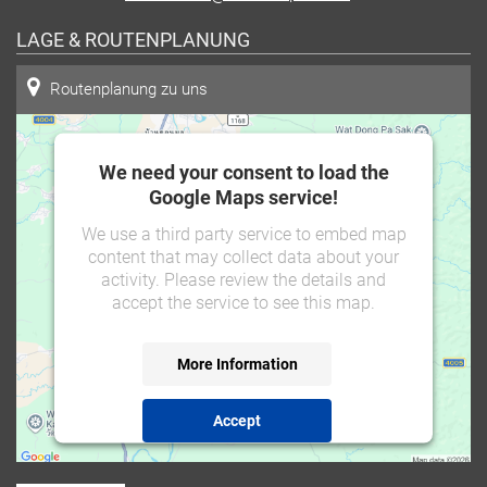
LAGE & ROUTENPLANUNG
Routenplanung zu uns
We need your consent to load the
Google Maps service!
We use a third party service to embed map
content that may collect data about your
activity. Please review the details and
accept the service to see this map.
More Information
Accept
powered by
Usercentrics Consent Management
Platform