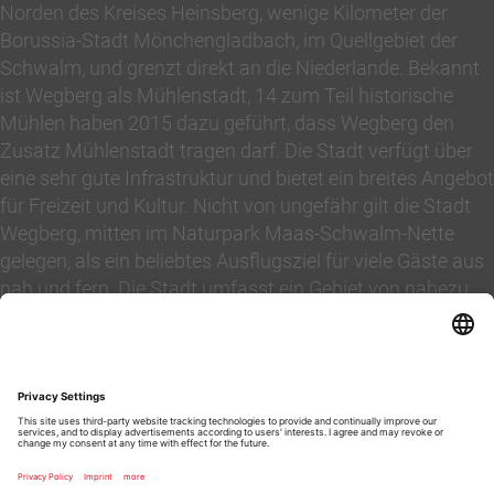
Norden des Kreises Heinsberg, wenige Kilometer der
Borussia-Stadt Mönchengladbach, im Quellgebiet der
Schwalm, und grenzt direkt an die Niederlande. Bekannt
ist Wegberg als Mühlenstadt, 14 zum Teil historische
Mühlen haben 2015 dazu geführt, dass Wegberg den
Zusatz Mühlenstadt tragen darf. Die Stadt verfügt über
eine sehr gute Infrastruktur und bietet ein breites Angebot
für Freizeit und Kultur. Nicht von ungefähr gilt die Stadt
Wegberg, mitten im Naturpark Maas-Schwalm-Nette
gelegen, als ein beliebtes Ausflugsziel für viele Gäste aus
nah und fern. Die Stadt umfasst ein Gebiet von nahezu
85 km² mit fast 29.000 Einwohnern. Von Wegberg
erreichen Sie in 7-10 Minuten die Autobahnen A46, A52,
A61 nach Aachen, Köln, Düsseldorf und Roermond.
Beim Hausverkauf oder Wohnungsverkauf können Sie
sich bei der vielfach ausgezeichneten Maklerin Marion
Müller-Platz Immobilien der Zukunft gelassen