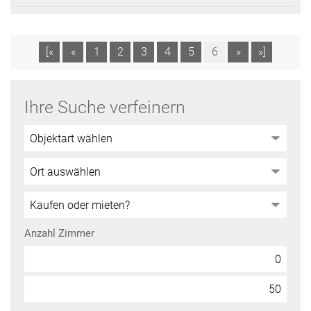
[«
«
1
2
3
4
5
6
»
»]
Ihre Suche verfeinern
Anzahl Zimmer