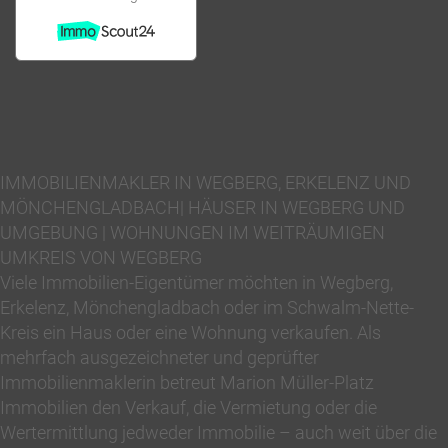
IMMOBILIENMAKLER IN WEGBERG, ERKELENZ UND
MÖNCHENGLADBACH| HÄUSER IN WEGBERG UND
UMGEBUNG | WOHNUNGEN IM WEITRÄUMIGEN
UMKREIS VON WEGBERG
Viele Immobilien-Eigentümer möchten in Wegberg,
Erkelenz, Mönchengladbach oder im Schwalm-Nette-
Kreis ein Haus oder eine Wohnung verkaufen. Als
mehrfach ausgezeichneter und geprüfter
Immobilienmaklerin betreut Marion Müller-Platz
Immobilien den Verkauf, die Vermietung oder die
Wertermittlung jedweder Immobilie – auch weit über die