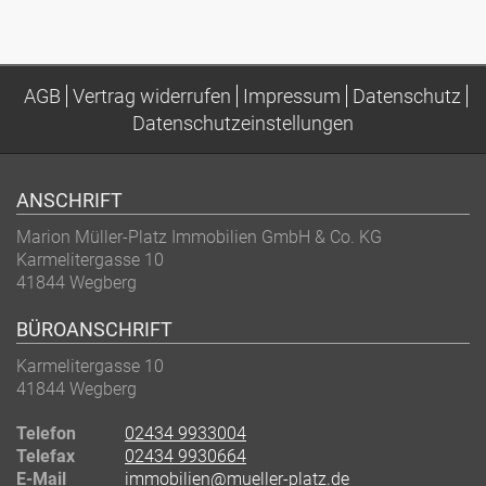
AGB
Vertrag widerrufen
Impressum
Datenschutz
Datenschutzeinstellungen
ANSCHRIFT
Marion Müller-Platz Immobilien GmbH & Co. KG
Karmelitergasse 10
41844
Wegberg
BÜROANSCHRIFT
Karmelitergasse 10
41844
Wegberg
Telefon
02434 9933004
Telefax
02434 9930664
E-Mail
immobilien@mueller-platz.de