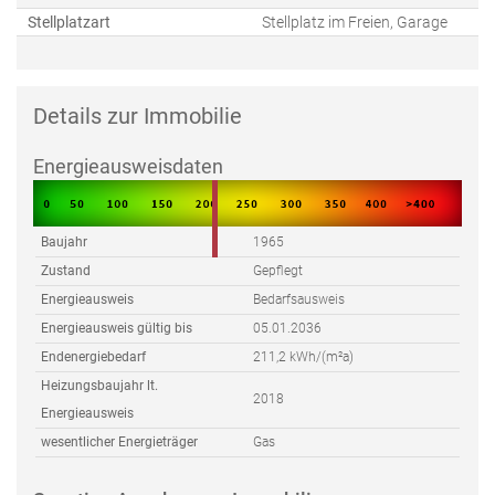
Stellplatzart
Stellplatz im Freien, Garage
Details zur Immobilie
Energieausweisdaten
Baujahr
1965
Zustand
Gepflegt
Energieausweis
Bedarfsausweis
Energieausweis gültig bis
05.01.2036
Endenergiebedarf
211,2 kWh/(m²a)
Heizungsbaujahr lt.
2018
Energieausweis
wesentlicher Energieträger
Gas