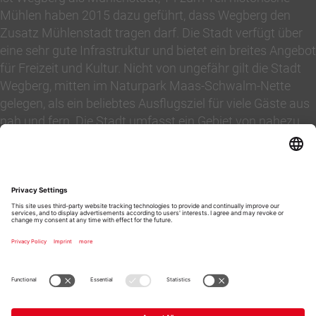
Mühlen haben 2015 dazu geführt, dass Wegberg den
Zusatz Mühlenstadt tragen darf. Die Stadt verfügt über
eine sehr gute Infrastruktur und bietet ein breites Angebot
für Freizeit und Kultur. Nicht von ungefähr gilt die Stadt
Wegberg, mitten im Naturpark Maas-Schwalm-Nette
gelegen, als ein beliebtes Ausflugsziel für viele Gäste aus
nah und fern. Die Stadt umfasst ein Gebiet von nahezu
85 km² mit fast 29.000 Einwohnern. Von Wegberg
erreichen Sie in 7-10 Minuten die Autobahnen A46, A52,
A61 nach Aachen, Köln, Düsseldorf und Roermond.
Beim Hausverkauf oder Wohnungsverkauf können Sie
sich bei der vielfach ausgezeichneten Maklerin Marion
Müller-Platz Immobilien der Zukunft gelassen
entgegensehen.