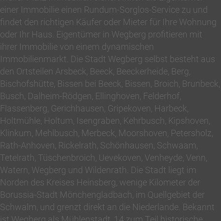
einer Immobilie einen Rundum-Sorglos-Service zu und
findet den richtigen Käufer oder Mieter für Ihre Wohnung
oder Ihr Haus. Eigentümer in Wegberg profitieren mit
ihrer Immobilie von einem dynamischen
Immobilienmarkt. Die Stadt Wegberg selbst besteht aus
den Ortsteilen Arsbeck, Beeck, Beeckerheide, Berg,
Bischofshütte, Bissen bei Beeck, Bissen, Broich, Brunbeck,
Busch, Dalheim-Rödgen, Ellinghoven, Felderhof,
Flassenberg, Gerichhausen, Gripekoven, Harbeck,
Holtmühle, Holtum, Isengraben, Kehrbusch, Kipshoven,
Klinkum, Mehlbusch, Merbeck, Moorshoven, Petersholz,
Rath-Anhoven, Rickelrath, Schönhausen, Schwaam,
Tetelrath, Tüschenbroich, Uevekoven, Venheyde, Venn,
Watern, Wegberg und Wildenrath. Die Stadt liegt im
Norden des Kreises Heinsberg, wenige Kilometer der
Borussia-Stadt Mönchengladbach, im Quellgebiet der
Schwalm, und grenzt direkt an die Niederlande. Bekannt
ist Wegberg als Mühlenstadt, 14 zum Teil historische