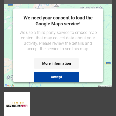
We need your consent to load the
Google Maps service!
We use a third party service to embed map
content that may collect data about your
activity. Please review the details and
accept the service to see this map.
More Information
Accept
powered by
Usercentrics Consent Management
Platform