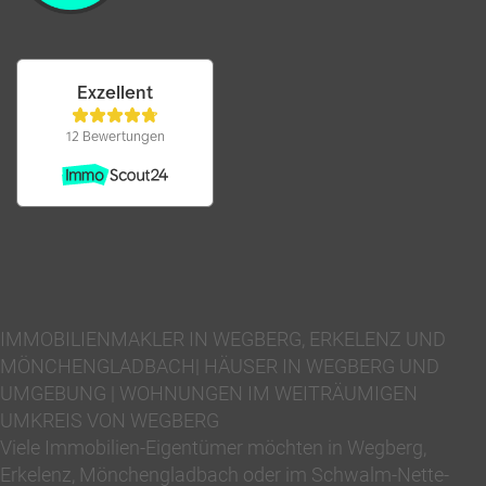
IMMOBILIENMAKLER IN WEGBERG, ERKELENZ UND
MÖNCHENGLADBACH| HÄUSER IN WEGBERG UND
UMGEBUNG | WOHNUNGEN IM WEITRÄUMIGEN
UMKREIS VON WEGBERG
Viele Immobilien-Eigentümer möchten in Wegberg,
Erkelenz, Mönchengladbach oder im Schwalm-Nette-