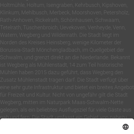
Holtmühle, Holtum, Isengraben, Kehrbusch, Kipshoven,
Klinkum, Mehlbusch, Merbeck, Moorshoven, Petersholz,
Rath-Anhoven, Rickelrath, Schönhausen, Schwaam,
Tetelrath, Tüschenbroich, Uevekoven, Venheyde, Venn,
Watern, Wegberg und Wildenrath. Die Stadt liegt im
Norden des Kreises Heinsberg, wenige Kilometer der
Borussia-Stadt Mönchengladbach, im Quellgebiet der
Schwalm, und grenzt direkt an die Niederlande. Bekannt
ist Wegberg als Mühlenstadt, 14 zum Teil historische
Mühlen haben 2015 dazu geführt, dass Wegberg den
Zusatz Mühlenstadt tragen darf. Die Stadt verfügt über
eine sehr gute Infrastruktur und bietet ein breites Angebot
für Freizeit und Kultur. Nicht von ungefähr gilt die Stadt
Wegberg, mitten im Naturpark Maas-Schwalm-Nette
gelegen, als ein beliebtes Ausflugsziel für viele Gäste aus
nah und fern. Die Stadt umfasst ein Gebiet von nahezu
85 km² mit fast 29.000 Einwohnern. Von Wegberg
erreichen Sie in 7-10 Minuten die Autobahnen A46, A52,