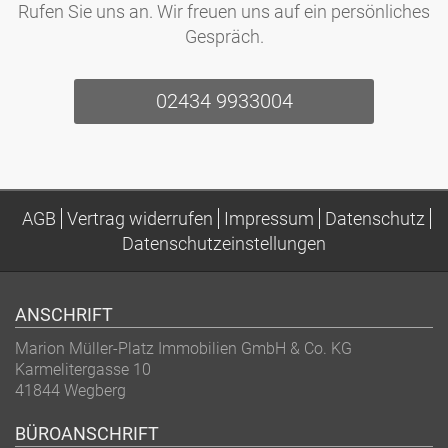
Rufen Sie uns an. Wir freuen uns auf ein persönliches
Gespräch.
02434 9933004
AGB
Vertrag widerrufen
Impressum
Datenschutz
Datenschutzeinstellungen
ANSCHRIFT
Marion Müller-Platz Immobilien GmbH & Co. KG
Karmelitergasse 10
41844
Wegberg
BÜROANSCHRIFT