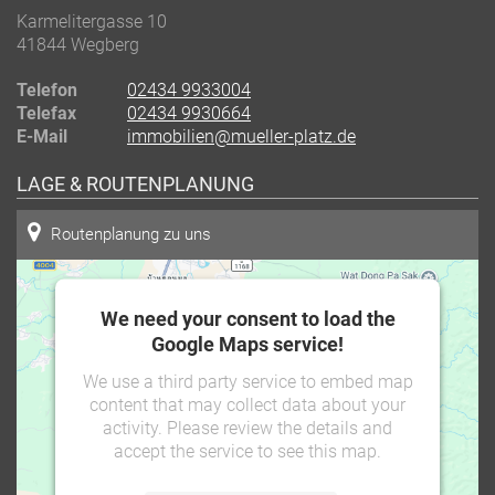
Karmelitergasse 10
41844
Wegberg
Telefon
02434 9933004
Telefax
02434 9930664
E-Mail
immobilien@mueller-platz.de
LAGE & ROUTENPLANUNG
Routenplanung zu uns
We need your consent to load the
Google Maps service!
We use a third party service to embed map
content that may collect data about your
activity. Please review the details and
accept the service to see this map.