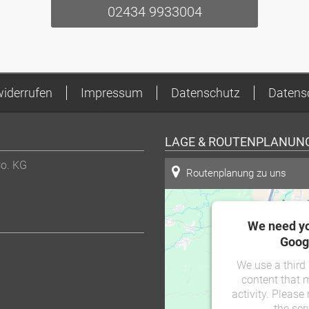
02434 9933004
widerrufen
Impressum
Datenschutz
Datens
LAGE & ROUTENPLANUN
Co. KG
Routenplanung zu uns
We need yo
Goog
We use a third
content that 
activity. Please
the ser