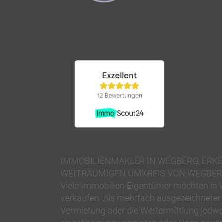
IMMOBILIENMAKLER IN WEGBERG, ER
WEITRÄUMIGEN UMKREIS VON WEGBE
Viele Immobilien-Eigentümer möchten in
verkaufen. Als mehrfach ausgezeichneter 
Vermietung oder die Wertermittlung jedwe