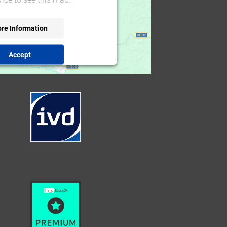
re Information
Accept
rcentrics Consent Management
Platform