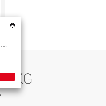
tz
o. KG
ch.