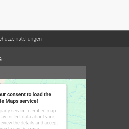
chutzeinstellungen
G
ur consent to load the
le Maps service!
 party service to embed map
may collect data about your
 review the details and accept
vice to see this map.