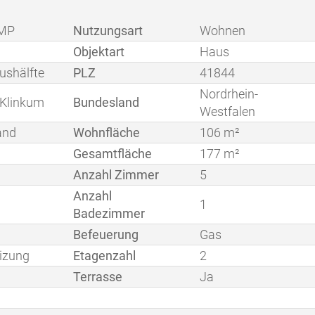
MP
Nutzungsart
Wohnen
Objektart
Haus
ushälfte
PLZ
41844
Nordrhein-
Klinkum
Bundesland
Westfalen
and
Wohnfläche
106 m²
Gesamtfläche
177 m²
Anzahl Zimmer
5
Anzahl
1
Badezimmer
Befeuerung
Gas
izung
Etagenzahl
2
Terrasse
Ja