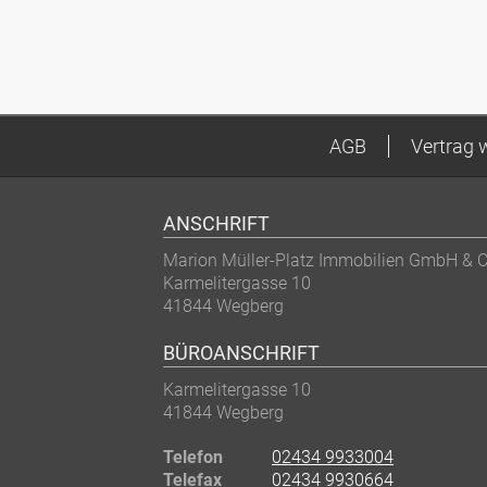
AGB
Vertrag 
ANSCHRIFT
Marion Müller-Platz Immobilien GmbH & 
Karmelitergasse 10
41844
Wegberg
BÜROANSCHRIFT
Karmelitergasse 10
41844
Wegberg
Telefon
02434 9933004
Telefax
02434 9930664