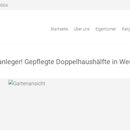
3004
Startseite
Über uns
Eigentümer
Rat
lanleger! Gepflegte Doppelhaushälfte in W