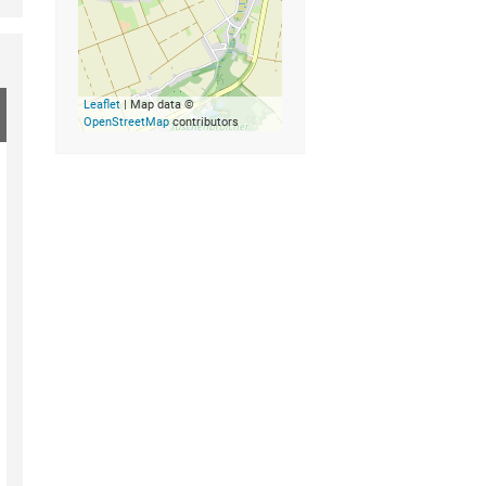
Leaflet
| Map data ©
OpenStreetMap
contributors