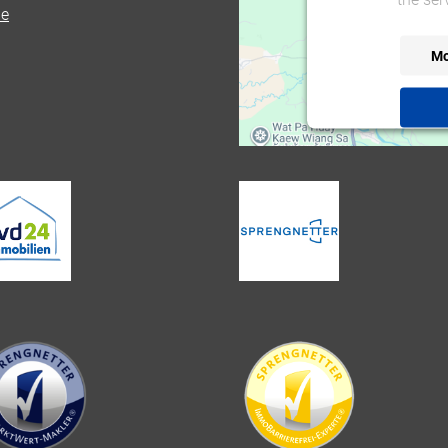
de
Mo
powered by
Use