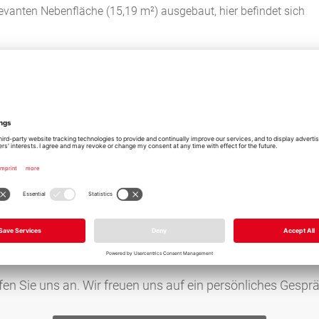
evanten Nebenfläche (15,19 m²) ausgebaut, hier befindet sich
zum heutigen Tag wird die Immobilie von den Eigentümern
arion Müller-Pla
bilien GmbH & C
fen Sie uns an. Wir freuen uns auf ein persönliches Gesprä