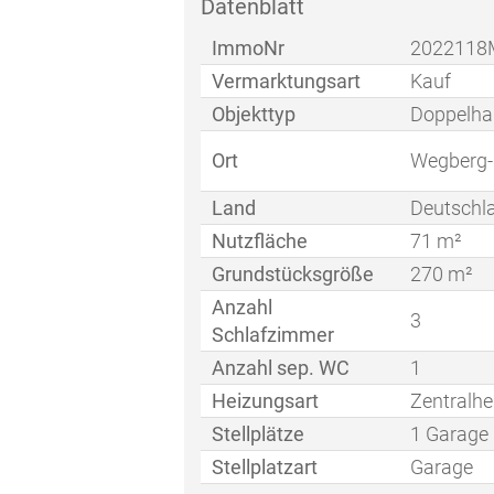
Datenblatt
ImmoNr
2022118
Vermarktungsart
Kauf
Objekttyp
Doppelha
Ort
Wegberg-
Land
Deutschl
Nutzfläche
71 m²
Grundstücksgröße
270 m²
Anzahl
3
Schlafzimmer
Anzahl sep. WC
1
Heizungsart
Zentralhe
Stellplätze
1 Garage
Stellplatzart
Garage