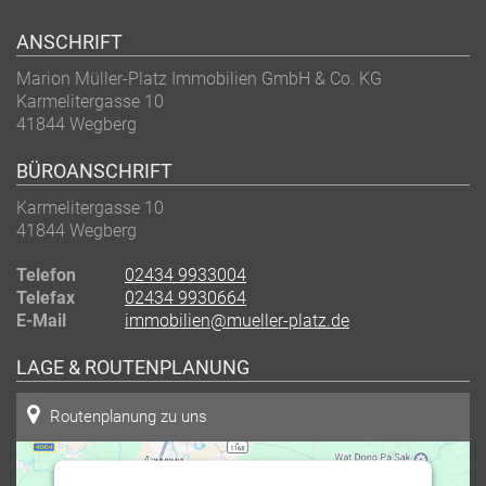
ANSCHRIFT
Marion Müller-Platz Immobilien GmbH & Co. KG
Karmelitergasse 10
41844
Wegberg
BÜROANSCHRIFT
Karmelitergasse 10
41844
Wegberg
Telefon
02434 9933004
Telefax
02434 9930664
E-Mail
immobilien@mueller-platz.de
LAGE & ROUTENPLANUNG
Routenplanung zu uns