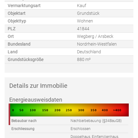
Vermarktungsart
Kauf
Objektart
Grundstück
Objekttyp
Wohnen
PLZ
41844
Ort
Wegberg / Arsbeck
Bundesland
Nordrhein-Westfalen
Land
Deutschland
Grundstücksgröße
880 m²
Details zur Immobilie
Energieausweisdaten
Bebaubar nach
Nachbarbebauung (§34BauGB)
Erschliessung
Erschlossen
Doppelhaus, Einfamilienhaus,