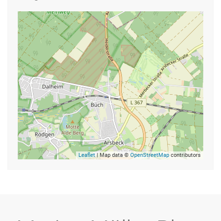
Leaflet
| Map data ©
OpenStreetMap
contributors