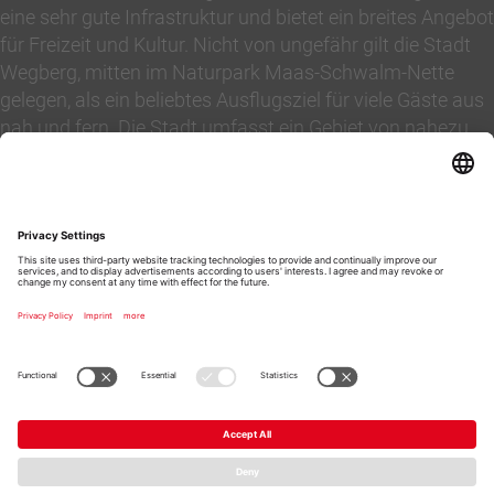
eine sehr gute Infrastruktur und bietet ein breites Angebot
für Freizeit und Kultur. Nicht von ungefähr gilt die Stadt
Wegberg, mitten im Naturpark Maas-Schwalm-Nette
gelegen, als ein beliebtes Ausflugsziel für viele Gäste aus
nah und fern. Die Stadt umfasst ein Gebiet von nahezu
85 km² mit fast 29.000 Einwohnern. Von Wegberg
erreichen Sie in 7-10 Minuten die Autobahnen A46, A52,
A61 nach Aachen, Köln, Düsseldorf und Roermond.
Beim Hausverkauf oder Wohnungsverkauf können Sie
sich bei der vielfach ausgezeichneten Maklerin Marion
Müller-Platz Immobilien der Zukunft gelassen
entgegensehen.
Copyright 2026 bei Marion Müller-Platz Immobilien GmbH &
Co. KG - Alle Rechte vorbehalten.